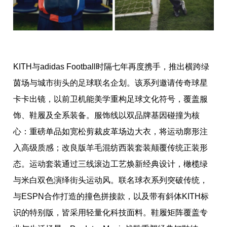
KITH与adidas Football时隔七年再度携手，推出横跨绿
茵场与城市街头的足球联名企划。该系列邀请传奇球星
卡卡出镜，以前卫机能美学重构足球文化符号，覆盖服
饰、鞋履及全系装备。服饰线以双品牌基因碰撞为核
心：重磅单品如宽松剪裁皮革场边大衣，将运动廓形注
入高级质感；改良版羊毛混纺西装套装颠覆传统正装形
态。运动套装通过三线滚边工艺焕新经典设计，橄榄绿
与米白双色演绎街头运动风。联名球衣系列突破传统，
与ESPN合作打造的撞色拼接款，以及带有斜体KITH标
识的特别版，皆采用轻量化科技面料。鞋履矩阵覆盖专