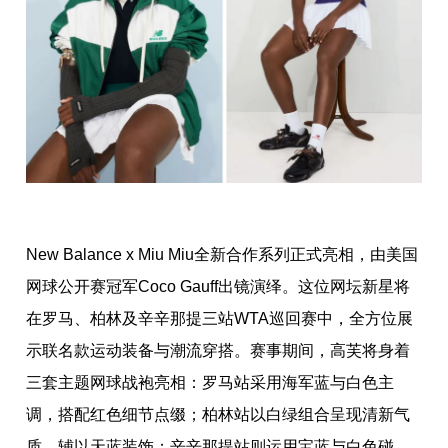
New Balance x Miu Miu全新合作系列正式亮相，由美国
网球公开赛冠军Coco Gauff出镜演绎。这位网坛新星将
在罗马、柏林及辛辛那提三站WTA巡回赛中，全方位展
示联名款运动装备与潮流穿搭。赛事期间，高芙将身着
三套主题网球战袍亮相：罗马站采用海军蓝与白色主
调，搭配红色细节点缀；柏林站以白绿组合呈现清新气
质，辅以天蓝装饰；辛辛那提站则运用宝蓝与白色碰