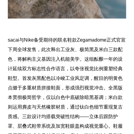
sacai与Nike备受期待的联名鞋款Zegamadome正式官宣
下周全球发售，此次释出工业灰、极简黑及米白三款配
色，将解构主义基因注入机能美学。这组酝酿一年的设
计延续双方标志性合作语言，以夸张视觉比例重塑经典
鞋型。首发灰黑配色以冷峻工业风定调，醒目的明黄色
点缀于多重材质拼接鞋面，形成强烈视觉冲击。全黑版
本贯彻极简哲学，仅以白色中底破除暗黑基调；米白款
则运用麂皮与天然橡胶材质，通过钛白色细节重现复古
质感。三款设计均搭载突破性结构——立体后跟防护
罩、层叠式鞋带系统及加宽鞋眼盖构成视觉重心。鞋履