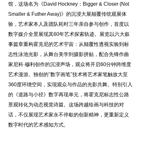
馆，这场名为《David Hockney：Bigger & Closer (Not
Smaller & Futher Away)》的沉浸大展颠覆传统观展体
验，艺术家本人及团队耗时三年亲自参与创作，首度以
数字媒介全景展现其60年艺术探索轨迹。展览以六大叙
事篇章重构霍克尼的艺术宇宙：从颠覆性透视实验到标
志性泳池光影，从舞台美学到摄影拼贴，配合先锋作曲
家尼科·穆利创作的沉浸声场，观众将开启60分钟跨维度
艺术漫游。独创的"数字画笔"技术将艺术家笔触放大至
360度环绕空间，实现观众与作品的光影共舞。特别引入
的《道路与小径》数字再现单元，将霍克尼标志性公路
景观转化为动态视觉诗篇。这场跨越绘画与科技的对
话，不仅展现艺术家永不停歇的创新精神，更重新定义
数字时代的艺术感知方式。