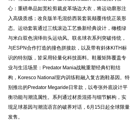
心：重磅单品如宽松剪裁皮革场边大衣，将运动廓形注
入高级质感；改良版羊毛混纺西装套装颠覆传统正装形
态。运动套装通过三线滚边工艺焕新经典设计，橄榄绿
与米白双色演绎街头运动风。联名球衣系列突破传统，
与ESPN合作打造的撞色拼接款，以及带有斜体KITH标
识的特别版，皆采用轻量化科技面料。鞋履矩阵覆盖专
业与生活场景：Predator Mania战靴重塑经典钉鞋结
构，Koresco National室内训练鞋融入复古跑鞋基因。特
别推出的Predator Megaride日常款，以夸张外底设计平
衡功能与潮流属性。系列通过材质混搭与细节解构，实
现足球基因与潮流语言的破界对话，6月15日起全球限量
发售。