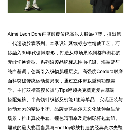
Aimé Leon Dore再度颠覆传统高尔夫服饰框架，推出第
二代运动胶囊系列。本季设计延续标志性精裁工艺，巧
妙融入90年代慵懒廓形，打造从球场果岭到都市街巷的
无缝切换造型。系列沿袭品牌标志性橄榄绿、海军蓝与
纯白基调，创新引入织物肌理层次。高强度Cordura耐磨
面料突破传统运动装局限，通过立体剪裁重构功能美
学。主打双褶高腰长裤与Tips翻领夹克奠定复古基调，
搭配短裤、半高领针织衫及机能T恤等单品，实现正装与
运动元素的精妙平衡。品牌更将高尔夫文化延伸至生活
场景，推出真皮手套、撞色晴雨伞及定制球杆包套组。
埋藏的最大彩蛋当属与FootJoy联袂打造的经典高尔夫鞋